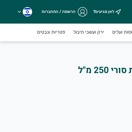
לאן מגיעים?
הרשמה / התחברות
אי ישראל ותוצרת מקומית שלנו משדות משק גולדשטיין
סות ועלים
ירק ועשבי תיבול
פטריות ונבטים
לחמים וחלות
250 מ"ל