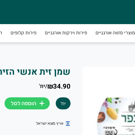
 ותבלינים האיכותיים ביותר ! הכל ממגון החקלאות פרימיום של חקל
מוצרי מזווה אורגניים
פירות וירקות אורגניים
פירות קלופים
ח
שמן זית אנשי הזית סורי 
₪34.90
/
יח'
הוספה לסל
יח'
ארץ מוצא ישראל