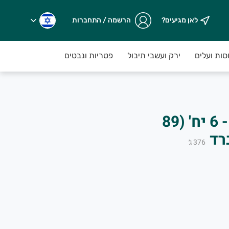
לאן מגיעים?
הרשמה / התחברות
אי ישראל ותוצרת מקומית שלנו משדות משק גולדשטיין
סות ועלים
ירק ועשבי תיבול
פטריות ונבטים
לחמים וחלות
מיני פיתות כוסמין - 6 יח' (89
רד
376
ג׳