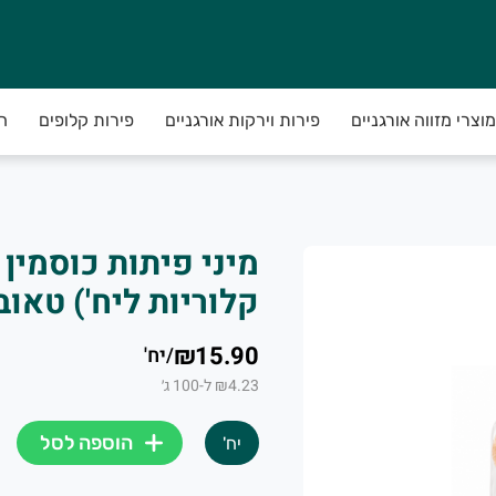
 ותבלינים האיכותיים ביותר ! הכל ממגון החקלאות פרימיום של חקל
מוצרי מזווה אורגניים
פירות וירקות אורגניים
פירות קלופים
ח
קלוריות ליח') טאוב
₪15.90
/
יח'
₪4.23 ל-100 ג׳
הוספה לסל
יח'