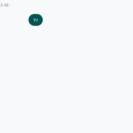
₪3.48 ל-100
יח'