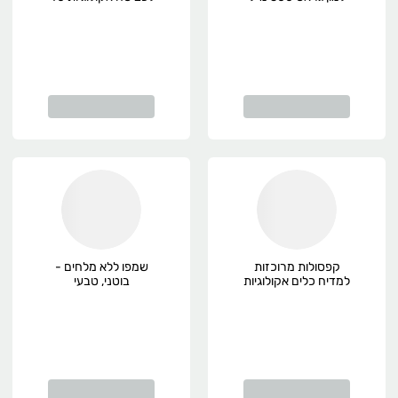
Ecofriend, אקולוגי
יח' אקופרנד, אקולוגי
קפסולות מרוכזות
שמפו ללא מלחים -
למדיח כלים אקולוגיות
בוטני, טבעי
720 גרם Ecofriend,
אקולוגי